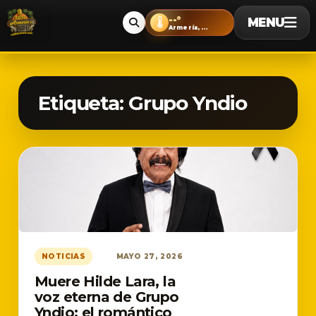
--°
MENU
🌡️
Armería, Colima
Etiqueta:
Grupo Yndio
NOTICIAS
MAYO 27, 2026
Muere Hilde Lara, la
voz eterna de Grupo
Yndio: el romántico