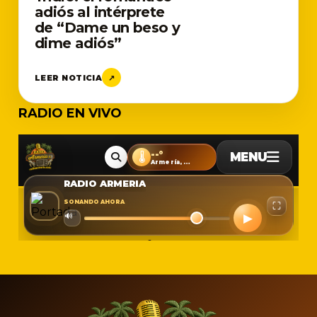
adiós al intérprete
de “Dame un beso y
dime adiós”
LEER NOTICIA
↗
RADIO EN VIVO