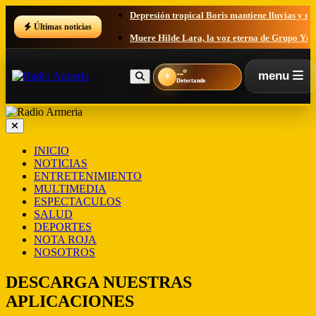
Depresión tropical Boris mantiene lluvias y rie
Últimas noticias
Muere Hilde Lara, la voz eterna de Grupo Yndi
Tecomán amanece bajo operativo tras jornada d
--°
menu
☀
Recibos de luz se disparan en Colima: entre que
Detectando
Colima se prepara para la temporada de lluvia
Tragedia en la autopista Colima–Manzanillo: v
INICIO
NOTICIAS
ENTRETENIMIENTO
MULTIMEDIA
ESPECTACULOS
SALUD
DEPORTES
NOTA ROJA
NOSOTROS
DESCARGA NUESTRAS
APLICACIONES