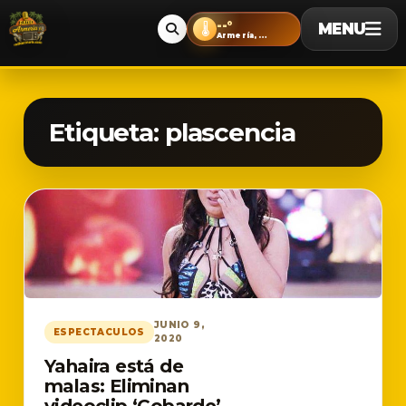
--°
MENU
🌡️
Armería, Colima
Etiqueta:
plascencia
JUNIO 9,
ESPECTACULOS
2020
Yahaira está de
malas: Eliminan