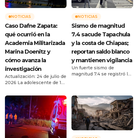
NOTICIAS
NOTICIAS
Caso Dafne Zapata:
Sismo de magnitud
qué ocurrió en la
7.4 sacude Tapachula
Academia Militarizada
y la costa de Chiapas;
Marina Doenitz y
reportan saldo blanco
cómo avanza la
y mantienen vigilancia
Un fuerte sismo de
investigación
magnitud 7.4 se registró la
Actualización: 24 de julio de
mañana de este viernes 17
2026 La adolescente de 13
de julio de 2026 frente a las
años murió después de
costas de Chiapas,
permanecer cuatro días en
provocando alarma y
un campamento de verano
evacuaciones preventivas
en Ciudad Madero,
en Tapachula y diferentes
Tamaulipas. La Fiscalía
municipios de la región del
investiga el caso como
Soconusco. De acuerdo con
feminicidio y una joven de
el reporte del Servicio
18 años permanece en
Sismológico Nacional, el