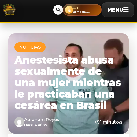
--°
MENU
🌡️
Armería, Colima
NOTICIAS
Anestesista abusa
sexualmente de
una mujer mientras
le practicaban una
cesárea en Brasil
Abraham Reyes
1 minuto/s
Hace 4 años