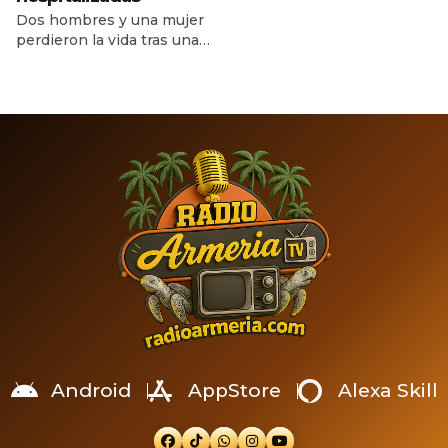
fuertes terremotos
Dos hombres y una mujer
sacudieran el norte del país
perdieron la vida tras una
con apenas 39 segundos
colisión entre un automóvil
de diferencia. El primero
y una motocicleta, cerca de
alcanzó una magnitud de
la curva de Moreno. Un
7.2 y el segundo,
hombre y una mujer
considerado el evento
sobrevivieron y fueron
principal, llegó a 7.5,
trasladados a un hospital.
provocando daños severos
Un grave accidente
en edificios, fallas en
registrado durante la noche
servicios […]
del lunes 13 de julio dejó
tres personas fallecidas y
dos lesionadas en […]
Android
AppStore
Alexa Skill