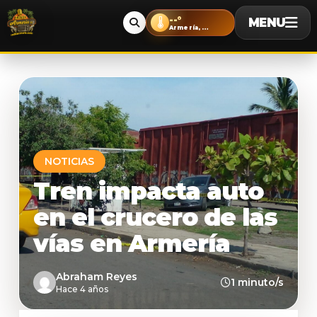
--°
MENU
🌡️
Armería, Colima
NOTICIAS
Tren impacta auto
en el crucero de las
vías en Armería
Abraham Reyes
1 minuto/s
Hace 4 años