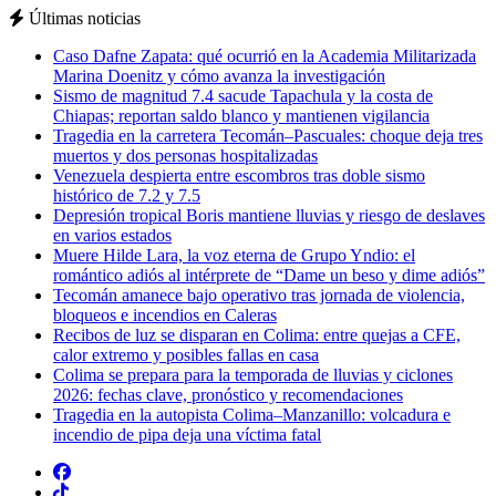
Últimas noticias
Caso Dafne Zapata: qué ocurrió en la Academia Militarizada
Marina Doenitz y cómo avanza la investigación
Sismo de magnitud 7.4 sacude Tapachula y la costa de
Chiapas; reportan saldo blanco y mantienen vigilancia
Tragedia en la carretera Tecomán–Pascuales: choque deja tres
muertos y dos personas hospitalizadas
Venezuela despierta entre escombros tras doble sismo
histórico de 7.2 y 7.5
Depresión tropical Boris mantiene lluvias y riesgo de deslaves
en varios estados
Muere Hilde Lara, la voz eterna de Grupo Yndio: el
romántico adiós al intérprete de “Dame un beso y dime adiós”
Tecomán amanece bajo operativo tras jornada de violencia,
bloqueos e incendios en Caleras
Recibos de luz se disparan en Colima: entre quejas a CFE,
calor extremo y posibles fallas en casa
Colima se prepara para la temporada de lluvias y ciclones
2026: fechas clave, pronóstico y recomendaciones
Tragedia en la autopista Colima–Manzanillo: volcadura e
incendio de pipa deja una víctima fatal