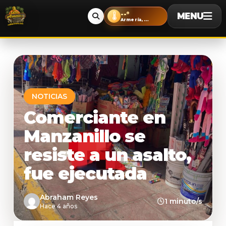
--°
MENU
🌡️
Armería, Colima
NOTICIAS
Comerciante en
Manzanillo se
resiste a un asalto,
fue ejecutada
Abraham Reyes
1 minuto/s
Hace 4 años