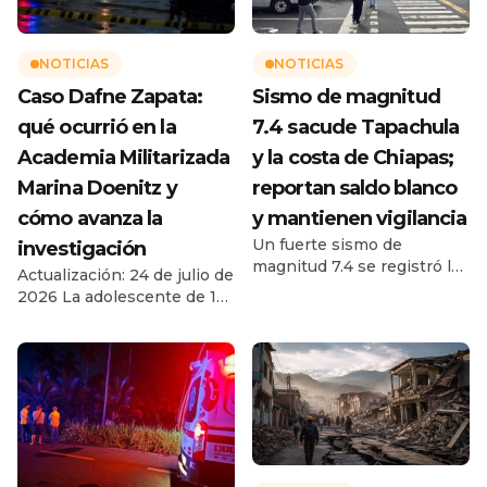
NOTICIAS
NOTICIAS
Caso Dafne Zapata:
Sismo de magnitud
qué ocurrió en la
7.4 sacude Tapachula
Academia Militarizada
y la costa de Chiapas;
Marina Doenitz y
reportan saldo blanco
cómo avanza la
y mantienen vigilancia
Un fuerte sismo de
investigación
magnitud 7.4 se registró la
Actualización: 24 de julio de
mañana de este viernes 17
2026 La adolescente de 13
de julio de 2026 frente a las
años murió después de
costas de Chiapas,
permanecer cuatro días en
provocando alarma y
un campamento de verano
evacuaciones preventivas
en Ciudad Madero,
en Tapachula y diferentes
Tamaulipas. La Fiscalía
municipios de la región del
investiga el caso como
Soconusco. De acuerdo con
feminicidio y una joven de
el reporte del Servicio
18 años permanece en
Sismológico Nacional, el