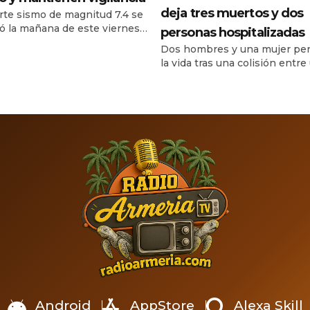
deja tres muertos y dos
rte sismo de magnitud 7.4 se
ró la mañana de este viernes
personas hospitalizadas
ulio de 2026 frente a las
Dos hombres y una mujer per
 de Chiapas, provocando
la vida tras una colisión entre
 y evacuaciones preventivas
automóvil y una motocicleta, 
achula y diferentes
de la curva de Moreno. Un ho
pios de la región del
una mujer sobrevivieron y fu
sco. De acuerdo con el
trasladados a un hospital. Un 
e del Servicio Sismológico
accidente registrado durante 
al, el movimiento ocurrió a las
noche del lunes 13 de julio de
8 horas […]
personas fallecidas y dos les
en […]
Android
AppStore
Alexa Skill