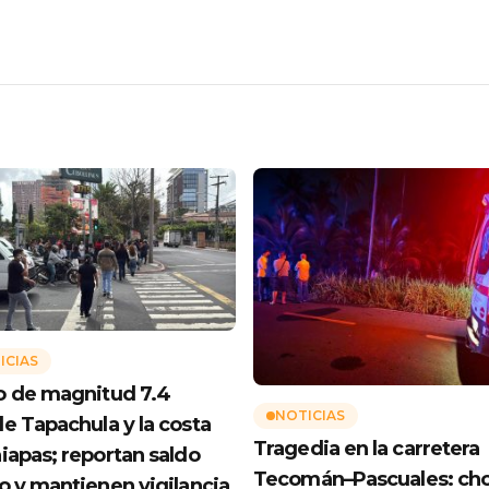
ICIAS
 de magnitud 7.4
NOTICIAS
e Tapachula y la costa
Tragedia en la carretera
iapas; reportan saldo
Tecomán–Pascuales: ch
o y mantienen vigilancia