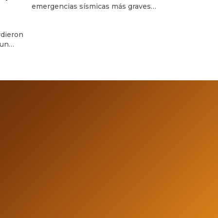
emergencias sísmicas más graves
de su historia reciente, luego de que
dos fuertes terremotos sacudieran
dieron
el norte del país con apenas 39
 un
segundos de diferencia. El primero
cerca
alcanzó una magnitud de 7.2 y el
mbre y
segundo, considerado el evento
eron
principal, llegó a 7.5, provocando
grave
daños severos en edificios, fallas en
la
servicios […]
jó tres
ionadas