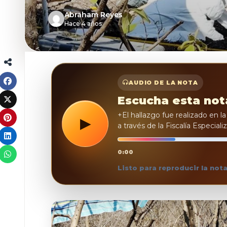
Abraham Reyes
Hace 4 años
AUDIO DE LA NOTA
Escucha esta not
+El hallazgo fue realizado en l
▶
a través de la Fiscalía Especial
REPRODUCIR
0:00
Listo para reproducir la not