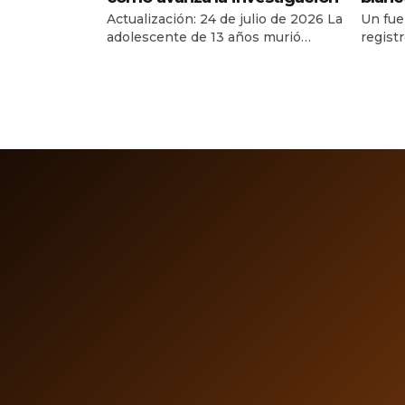
Actualización: 24 de julio de 2026 La
Un fue
adolescente de 13 años murió
regist
después de permanecer cuatro días
17 de j
en un campamento de verano en
costas
Ciudad Madero, Tamaulipas. La
alarma
Fiscalía investiga el caso como
en Tap
feminicidio y una joven de 18 años
munici
permanece en prisión preventiva
Soconu
como primera persona imputada. La
report
muerte de Dafne Zapata Quintos
Nacion
Martínez, una […]
8:48:3