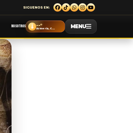
--°
MENU
🌡️
NOSOTROS
Armería, Colima