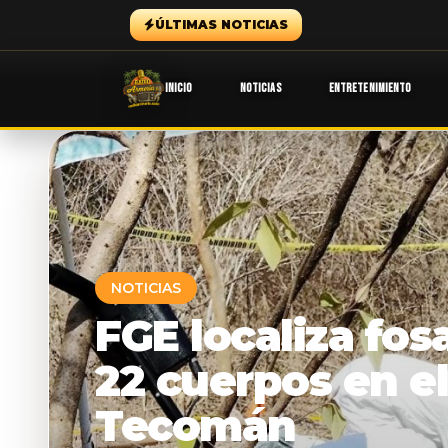
ÚLTIMAS NOTICIAS
INICIO
NOTICIAS
ENTRETENIMIENTO
NOTICIAS
FGE localiza fos
22 cuerpos en e
Tecomán