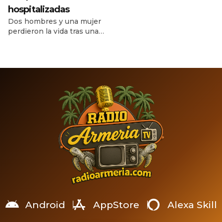
graves de su historia
hospitalizadas
reciente, luego de que dos
Dos hombres y una mujer
fuertes terremotos
perdieron la vida tras una
sacudieran el norte del país
colisión entre un automóvil
con apenas 39 segundos
y una motocicleta, cerca de
de diferencia. El primero
la curva de Moreno. Un
alcanzó una magnitud de
hombre y una mujer
7.2 y el segundo,
sobrevivieron y fueron
considerado el evento
trasladados a un hospital.
principal, llegó a 7.5,
Un grave accidente
provocando daños severos
registrado durante la noche
en edificios, fallas en
del lunes 13 de julio dejó
servicios […]
tres personas fallecidas y
dos lesionadas en […]
Android
AppStore
Alexa Skill