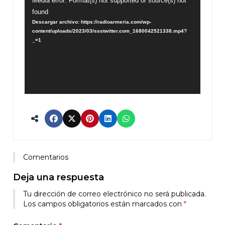
Reproductor
Media error: Format(s) not supported or source(s) not
found
de
Descargar archivo: https://radioarmeria.com/wp-
vídeo
content/uploads/2023/03/ssstwitter.com_1680042521338.mp4?
_=1
Comentarios
Deja una respuesta
Tu dirección de correo electrónico no será publicada.
Los campos obligatorios están marcados con
*