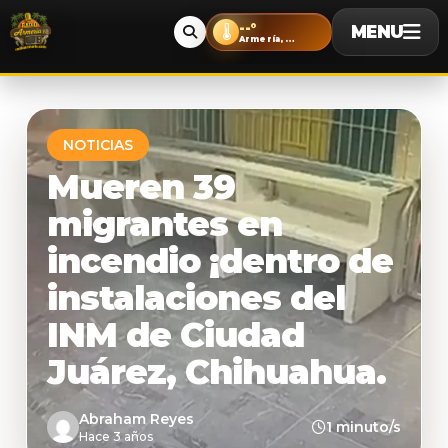
--°
MENU
🌡️
Armería, Colima
NOTICIAS
Mueren 39
migrantes en
incendio ¡dentro de
instalaciones del
INM de Ciudad
Juárez, Chihuahua.
Abraham Reyes
1 minuto/s
Hace 3 años