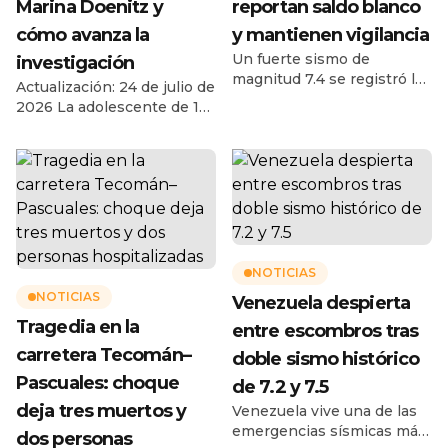
Marina Doenitz y
reportan saldo blanco
cómo avanza la
y mantienen vigilancia
Un fuerte sismo de
investigación
magnitud 7.4 se registró la
Actualización: 24 de julio de
mañana de este viernes 17
2026 La adolescente de 13
de julio de 2026 frente a las
años murió después de
costas de Chiapas,
permanecer cuatro días en
provocando alarma y
un campamento de verano
evacuaciones preventivas
en Ciudad Madero,
en Tapachula y diferentes
Tamaulipas. La Fiscalía
municipios de la región del
investiga el caso como
Soconusco. De acuerdo con
feminicidio y una joven de
el reporte del Servicio
18 años permanece en
NOTICIAS
Sismológico Nacional, el
prisión preventiva como
NOTICIAS
movimiento ocurrió a las
Venezuela despierta
primera persona imputada.
8:48:38 horas […]
Tragedia en la
La muerte de Dafne Zapata
entre escombros tras
Quintos Martínez, una […]
carretera Tecomán–
doble sismo histórico
Pascuales: choque
de 7.2 y 7.5
deja tres muertos y
Venezuela vive una de las
emergencias sísmicas más
dos personas