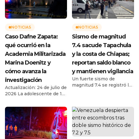
NOTICIAS
NOTICIAS
Caso Dafne Zapata:
Sismo de magnitud
qué ocurrió en la
7.4 sacude Tapachula
Academia Militarizada
y la costa de Chiapas;
Marina Doenitz y
reportan saldo blanco
cómo avanza la
y mantienen vigilancia
Un fuerte sismo de
investigación
magnitud 7.4 se registró la
Actualización: 24 de julio de
mañana de este viernes 17
2026 La adolescente de 13
de julio de 2026 frente a las
años murió después de
costas de Chiapas,
permanecer cuatro días en
provocando alarma y
un campamento de verano
evacuaciones preventivas
en Ciudad Madero,
en Tapachula y diferentes
Tamaulipas. La Fiscalía
municipios de la región del
investiga el caso como
Soconusco. De acuerdo con
feminicidio y una joven de