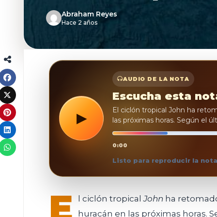
Abraham Reyes
Hace 2 años
AUDIO DE LA NOTA
Escucha esta not
El ciclón tropical John ha reto
▶
las próximas horas. Según el ú
REPRODUCIR
0:00
Listo para reproducir la not
E
l ciclón tropical
John
ha retomado 
huracán en las próximas horas. 