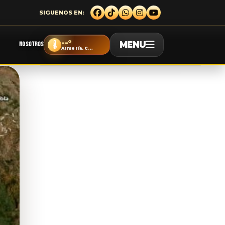
--°
MENU
🌡️
NOSOTROS
Armería, Colima