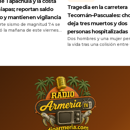
e Tapachula y la costa
Tragedia en la carretera
iapas; reportan saldo
Tecomán–Pascuales: ch
o y mantienen vigilancia
deja tres muertos y dos
rte sismo de magnitud 7.4 se
ró la mañana de este viernes
personas hospitalizadas
ulio de 2026 frente a las
Dos hombres y una mujer per
 de Chiapas, provocando
la vida tras una colisión entre
 y evacuaciones preventivas
automóvil y una motocicleta, 
achula y diferentes
de la curva de Moreno. Un ho
pios de la región del
una mujer sobrevivieron y fu
sco. De acuerdo con el
trasladados a un hospital. Un 
e del Servicio Sismológico
accidente registrado durante 
al, el movimiento ocurrió a las
noche del lunes 13 de julio de
8 horas […]
personas fallecidas y dos les
en […]