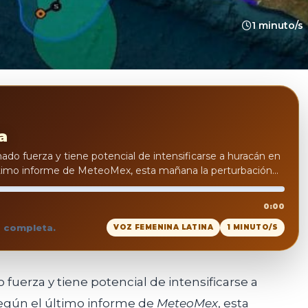
1 minuto/s
a
mado fuerza y tiene potencial de intensificarse a huracán en
ltimo informe de MeteoMex, esta mañana la perturbación...
0:00
a completa.
VOZ FEMENINA LATINA
1 MINUTO/S
fuerza y tiene potencial de intensificarse a
Según el último informe de
MeteoMex
, esta