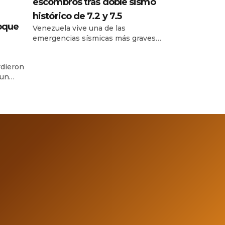
escombros tras doble sismo
histórico de 7.2 y 7.5
oque
Venezuela vive una de las
emergencias sísmicas más graves
de su historia reciente, luego de que
dos fuertes terremotos sacudieran
dieron
el norte del país con apenas 39
 un
segundos de diferencia. El primero
cerca
alcanzó una magnitud de 7.2 y el
mbre y
segundo, considerado el evento
eron
principal, llegó a 7.5, provocando
grave
daños severos en edificios, fallas en
la
servicios […]
jó tres
ionadas