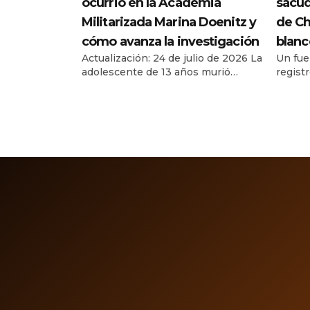
ocurrió en la Academia
sacud
Militarizada Marina Doenitz y
de Ch
cómo avanza la investigación
blanc
Actualización: 24 de julio de 2026 La
Un fue
adolescente de 13 años murió
regist
después de permanecer cuatro días
17 de j
en un campamento de verano en
costas
Ciudad Madero, Tamaulipas. La
alarma
Fiscalía investiga el caso como
en Tap
feminicidio y una joven de 18 años
munici
permanece en prisión preventiva
Soconu
como primera persona imputada. La
report
muerte de Dafne Zapata Quintos
Nacion
Martínez, una […]
8:48:3