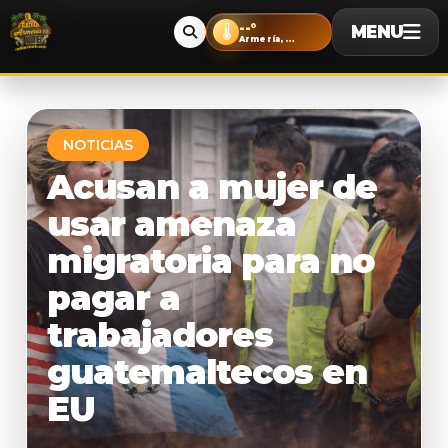
--°
MENU
🌡️
Armería, Colima
NOTICIAS
Acusan a mujer de
usar amenaza
migratoria para no
pagar a
trabajadores
guatemaltecos en
EU