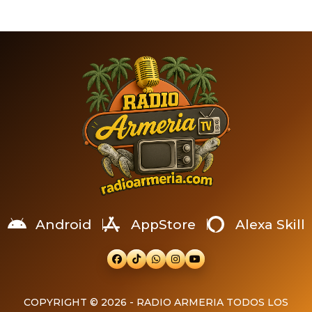
y una motocicleta, cerca de
alcanzó una magnitud de
la curva de Moreno. Un
7.2 y el segundo,
hombre y una mujer
considerado el evento
sobrevivieron y fueron
principal, llegó a 7.5,
trasladados a un hospital.
provocando daños severos
Un grave accidente
en edificios, fallas en
registrado durante la noche
servicios […]
del lunes 13 de julio dejó
tres personas fallecidas y
dos lesionadas en […]
Android
AppStore
Alexa Skill
COPYRIGHT © 2026 - RADIO ARMERIA TODOS LOS