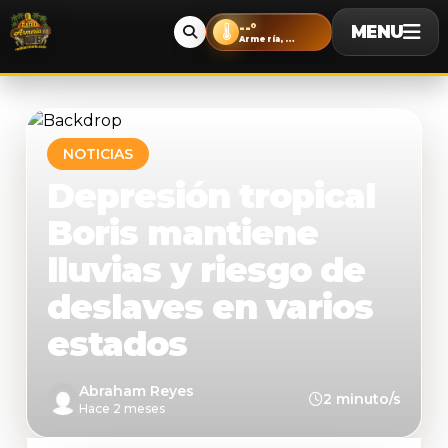
--°
MENU
🌡️
Armería, Colima
NOTICIAS
Depresión tropical
Boris mantiene
lluvias y riesgo de
deslaves en varios
estados
Abraham Reyes
2 minuto/s
Hace 2 meses