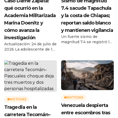
Caso Dafne Zapata:
Sismo de magnitud
qué ocurrió en la
7.4 sacude Tapachula
Academia Militarizada
y la costa de Chiapas;
Marina Doenitz y
reportan saldo blanco
cómo avanza la
y mantienen vigilancia
Un fuerte sismo de
investigación
magnitud 7.4 se registró la
Actualización: 24 de julio de
mañana de este viernes 17
2026 La adolescente de 13
de julio de 2026 frente a las
años murió después de
costas de Chiapas,
permanecer cuatro días en
provocando alarma y
un campamento de verano
evacuaciones preventivas
en Ciudad Madero,
en Tapachula y diferentes
Tamaulipas. La Fiscalía
municipios de la región del
investiga el caso como
Soconusco. De acuerdo con
feminicidio y una joven de
el reporte del Servicio
18 años permanece en
Sismológico Nacional, el
prisión preventiva como
NOTICIAS
NOTICIAS
movimiento ocurrió a las
primera persona imputada.
Venezuela despierta
8:48:38 horas […]
Tragedia en la
La muerte de Dafne Zapata
entre escombros tras
Quintos Martínez, una […]
carretera Tecomán–