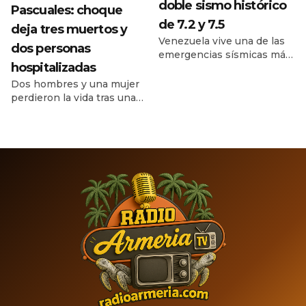
doble sismo histórico
Pascuales: choque
de 7.2 y 7.5
deja tres muertos y
Venezuela vive una de las
dos personas
emergencias sísmicas más
hospitalizadas
graves de su historia
reciente, luego de que dos
Dos hombres y una mujer
fuertes terremotos
perdieron la vida tras una
sacudieran el norte del país
colisión entre un automóvil
con apenas 39 segundos
y una motocicleta, cerca de
de diferencia. El primero
la curva de Moreno. Un
alcanzó una magnitud de
hombre y una mujer
7.2 y el segundo,
sobrevivieron y fueron
considerado el evento
trasladados a un hospital.
principal, llegó a 7.5,
Un grave accidente
provocando daños severos
registrado durante la noche
en edificios, fallas en
del lunes 13 de julio dejó
servicios […]
tres personas fallecidas y
dos lesionadas en […]