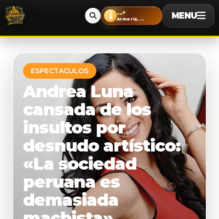
--°
MENU
🌡️
Armería, Colima
ESPECTACULOS
Andrea Luna
cansada de los
insultos por
desnudo artístico:
«La sociedad
peruana es
demasiada
machista»