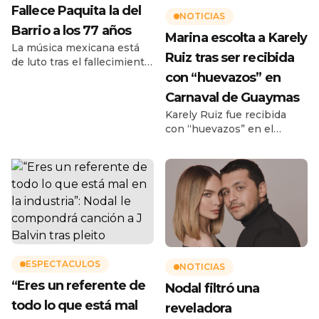
Fallece Paquita la del
NOTICIAS
Barrio a los 77 años
Marina escolta a Karely
La música mexicana está
Ruiz tras ser recibida
de luto tras el fallecimiento
con “huevazos” en
de Francisca Viveros
Barradas, conocida
Carnaval de Guaymas
artísticamente como
Karely Ruiz fue recibida
Paquita la del Barrio, quien
con “huevazos” en el
murió este lunes 17 de
Carnaval de Guaymas,
febrero de 2025 a los 77
celebrado en Sonora y
años en su hogar en
siendo escoltada por
Veracruz. La noticia fue
elementos de la Semar
confirmada por su equipo a
La influencer y modelo de
través de un comunicado
Only Fans, Karely Ruiz, no
en sus redes sociales
fue del agrado de algunos
oficiales. […]
de los asistentes
del Carnaval de Guaymas,
ESPECTACULOS
NOTICIAS
en Sonora Karely Ruiz fue
“Eres un referente de
recibida con “huevazos” en
Nodal filtró una
el Carnaval de Guaymas,
todo lo que está mal
reveladora
celebrado en Sonora y