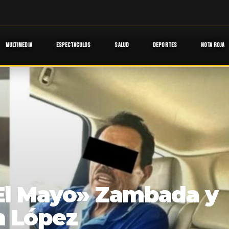
MULTIMEDIA
ESPECTACULOS
SALUD
DEPORTES
NOTA ROJA
«El Mayo» Zambada y
n López