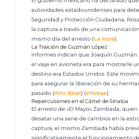
El gobierno mexicano ha declarado que n
autoridades estadounidenses para dete
Seguridad y Protección Ciudadana, Ros
la captura a través de una comunicación
mismo día del arresto​
(
La Hora
)
​.
La Traición de Guzmán López
Informes indican que Joaquín Guzmán 
el viaje en avioneta era para mostrarle 
destino era Estados Unidos. Este movim
para asegurar la liberación de su herma
pasado​
(
Alto Nivel
)
(
infobae
)
​.
Repercusiones en el Cártel de Sinaloa
El arresto de «El Mayo» Zambada, quien 
desatar una serie de cambios en la estru
captura, el mismo Zambada había previs
significativamente el funcionamiento del