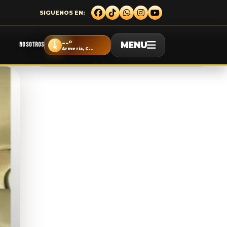
--°
MENU
🌡️
NOSOTROS
Armería, Colima