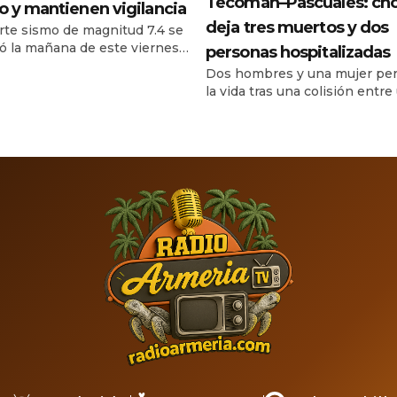
Tecomán–Pascuales: ch
o y mantienen vigilancia
deja tres muertos y dos
rte sismo de magnitud 7.4 se
ró la mañana de este viernes
personas hospitalizadas
ulio de 2026 frente a las
Dos hombres y una mujer per
 de Chiapas, provocando
la vida tras una colisión entre
 y evacuaciones preventivas
automóvil y una motocicleta, 
achula y diferentes
de la curva de Moreno. Un ho
pios de la región del
una mujer sobrevivieron y fu
sco. De acuerdo con el
trasladados a un hospital. Un 
e del Servicio Sismológico
accidente registrado durante 
al, el movimiento ocurrió a las
noche del lunes 13 de julio de
8 horas […]
personas fallecidas y dos les
en […]