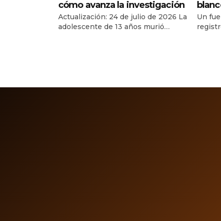
cómo avanza la investigación
blanc
Actualización: 24 de julio de 2026 La
Un fue
adolescente de 13 años murió
regist
después de permanecer cuatro días
17 de j
en un campamento de verano en
costas
Ciudad Madero, Tamaulipas. La
alarma
Fiscalía investiga el caso como
en Tap
feminicidio y una joven de 18 años
munici
permanece en prisión preventiva
Soconu
como primera persona imputada. La
report
muerte de Dafne Zapata Quintos
Nacion
Martínez, una […]
8:48:3