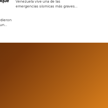
oque
Venezuela vive una de las
emergencias sísmicas más graves
de su historia reciente, luego de que
dos fuertes terremotos sacudieran
dieron
el norte del país con apenas 39
 un
segundos de diferencia. El primero
cerca
alcanzó una magnitud de 7.2 y el
mbre y
segundo, considerado el evento
eron
principal, llegó a 7.5, provocando
grave
daños severos en edificios, fallas en
la
servicios […]
jó tres
ionadas