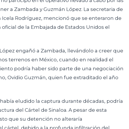
o participó en el operativo llevado a cabo por las
ner a Zambada y Guzmán López. La secretaria de
a Icela Rodríguez, mencionó que se enteraron de
 oficial de la Embajada de Estados Unidos el
López engañó a Zambada, llevándolo a creer que
unos terrenos en México, cuando en realidad el
iento podría haber sido parte de una negociación
no, Ovidio Guzmán, quien fue extraditado el año
había eludido la captura durante décadas, podría
ctura del Cártel de Sinaloa. A pesar de esta
to que su detención no alteraría
 cártel, debido a la profunda infiltración del