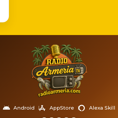
Android
AppStore
Alexa Skill