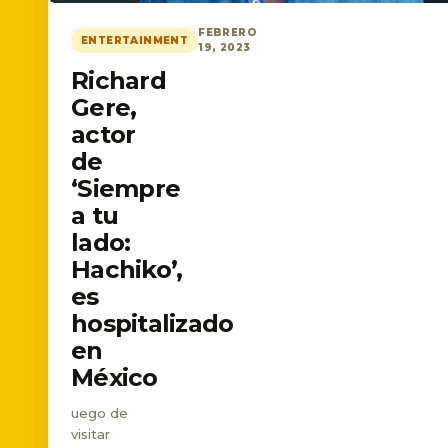
FEBRERO
ENTERTAINMENT
19, 2023
Richard
Gere,
actor
de
‘Siempre
a tu
lado:
Hachiko’,
es
hospitalizado
en
México
uego de
visitar