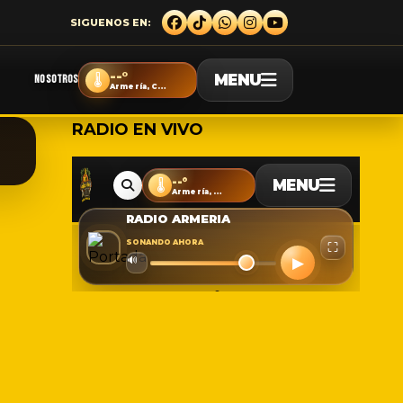
--°
MENU
🌡️
NOSOTROS
Armería, Colima
RADIO EN VIVO